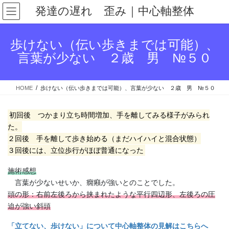
コ
ナ
発達の遅れ 歪み｜中心軸整体
ン
ビ
テ
ゲ
ン
ー
歩けない（伝い歩きまでは可能）、
ツ
シ
言葉が少ない ２歳 男 №５０
へ
ョ
ス
ン
キ
に
HOME
歩けない（伝い歩きまでは可能）、言葉が少ない ２歳 男 №５０
ッ
移
プ
動
初回後 つかまり立ち時間増加、手を離してみる様子がみられ
た。
２回後 手を離して歩き始める（まだハイハイと混合状態）
３回後には、立位歩行がほぼ普通になった
施術感想
言葉が少ないせいか、癇癪が強いとのことでした。
頭の形：右前左後ろから挟まれたような平行四辺形、左後ろの圧
迫が強い斜頭
「立てない、歩けない」について中心軸整体の見解はこちらへ