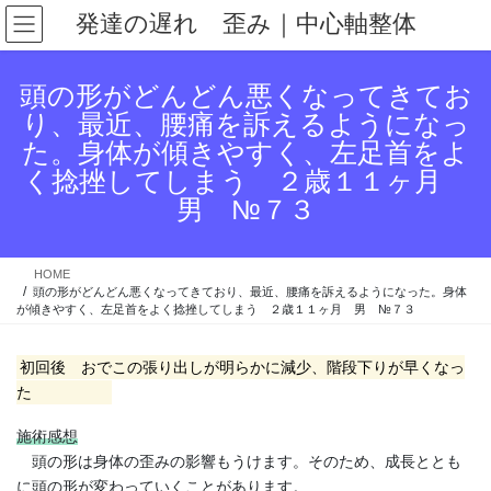
コ
ナ
発達の遅れ 歪み｜中心軸整体
ン
ビ
テ
ゲ
ン
ー
頭の形がどんどん悪くなってきてお
ツ
シ
り、最近、腰痛を訴えるようになっ
へ
ョ
た。身体が傾きやすく、左足首をよ
ス
ン
キ
に
く捻挫してしまう ２歳１１ヶ月
ッ
移
男 №７３
プ
動
HOME
頭の形がどんどん悪くなってきており、最近、腰痛を訴えるようになった。身体
が傾きやすく、左足首をよく捻挫してしまう ２歳１１ヶ月 男 №７３
初回後 おでこの張り出しが明らかに減少、階段下りが早くなっ
た
施術感想
頭の形は身体の歪みの影響もうけます。そのため、成長ととも
に頭の形が変わっていくことがあります。