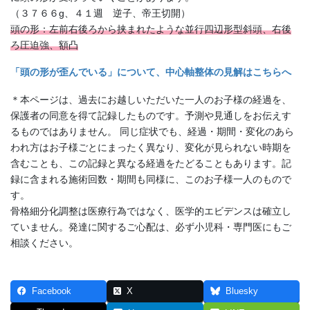
（３７６６g、４１週 逆子、帝王切開）
頭の形：左前右後ろから挟まれたような並行四辺形型斜頭、右後
ろ圧迫強、額凸
「頭の形が歪んでいる」について、中心軸整体の見解はこちらへ
＊本ページは、過去にお越しいただいた一人のお子様の経過を、
保護者の同意を得て記録したものです。予測や見通しをお伝えす
るものではありません。 同じ症状でも、経過・期間・変化のあら
われ方はお子様ごとにまったく異なり、変化が見られない時期を
含むことも、この記録と異なる経過をたどることもあります。記
録に含まれる施術回数・期間も同様に、このお子様一人のもので
す。
骨格細分化調整は医療行為ではなく、医学的エビデンスは確立し
ていません。発達に関するご心配は、必ず小児科・専門医にもご
相談ください。
Facebook
X
Bluesky